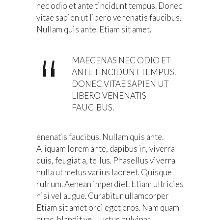
nec odio et ante tincidunt tempus. Donec
vitae sapien ut libero venenatis faucibus.
Nullam quis ante. Etiam sit amet.
MAECENAS NEC ODIO ET
ANTE TINCIDUNT TEMPUS.
DONEC VITAE SAPIEN UT
LIBERO VENENATIS
FAUCIBUS.
enenatis faucibus. Nullam quis ante.
Aliquam lorem ante, dapibus in, viverra
quis, feugiat a, tellus. Phasellus viverra
nulla ut metus varius laoreet. Quisque
rutrum. Aenean imperdiet. Etiam ultricies
nisi vel augue. Curabitur ullamcorper
Etiam sit amet orci eget eros. Nam quam
nunc, blandit vel, luctus pulvinar,