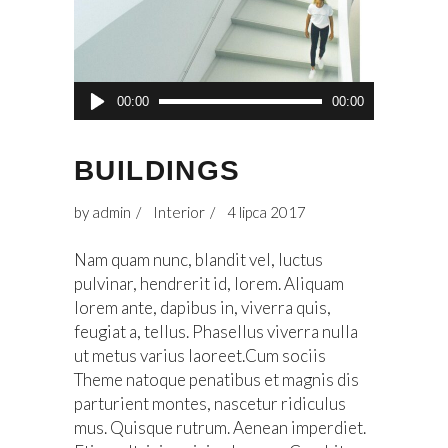
Odtwarzacz
00:00
00:00
plików
dźwiękowych
BUILDINGS
by
admin
Interior
4 lipca 2017
Nam quam nunc, blandit vel, luctus
pulvinar, hendrerit id, lorem. Aliquam
lorem ante, dapibus in, viverra quis,
feugiat a, tellus. Phasellus viverra nulla
ut metus varius laoreet.Cum sociis
Theme natoque penatibus et magnis dis
parturient montes, nascetur ridiculus
mus. Quisque rutrum. Aenean imperdiet.