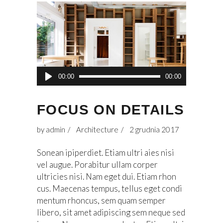
Odtwarzacz
00:00
00:00
plików
dźwiękowych
FOCUS ON DETAILS
by
admin
Architecture
2 grudnia 2017
Sonean ipiperdiet. Etiam ultri aies nisi
vel augue. Porabitur ullam corper
ultricies nisi. Nam eget dui. Etiam rhon
cus. Maecenas tempus, tellus eget condi
mentum rhoncus, sem quam semper
libero, sit amet adipiscing sem neque sed